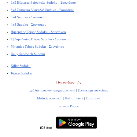
3x3 Εξαιρετικά Δύσκολο Sudoku - Σουντόκου
3x3 Σατανικά Δύσκολο! Sudoku - Σουντόκου
3x4 Sudoku - Σουντόκου
4x4 Sudoku - Σουντόκου
Ημερήσιος Γρίφος Sudoku - Σουντόκου
Εβδομαδιαίος Γρίφος Sudoku - Σουντόκου
Μηνιαίος Γρίφος Sudoku - Σουντόκου
Daily Sandwich Sudoku
Killer Sudoku
Jigsaw Sudoku
Γίνε συνδρομητής
Σχόλια προς τον προγραμματιστή
|
Συγκεκριμένος γρίφος
Μαζική εκτύπωση
|
Hall of Fame
|
Στατιστικά
Privacy Policy
iOS App