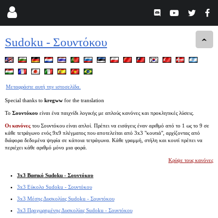
Sudoku - Σουντόκου
Μεταφράστε αυτή την ιστοσελίδα.
Special thanks to
kregww
for the translation
Το
Σουντόκου
είναι ένα παιχνίδι λογικής με απλούς κανόνες και προκλητικές λύσεις.
Οι κανόνες
του Σουντόκου είναι απλοί. Πρέπει να εισάγεις έναν αριθμό από το 1 ως το 9 σε
κάθε τετράγωνο ενός 9x9 πλέγματος που αποτελείται από 3x3 "κουτιά", αρχίζοντας από
διάφορα δεδομένα ψηφία σε κάποια τετράγωνα. Κάθε γραμμή, στήλη και κουτί πρέπει να
περιέχει κάθε αριθμό μόνο μια φορά.
Κρύψε τους κανόνες
3x3 Βασικό Sudoku - Σουντόκου
3x3 Εύκολο Sudoku - Σουντόκου
3x3 Μέσης Δυσκολίας Sudoku - Σουντόκου
3x3 Προχωρημένης Δυσκολίας Sudoku - Σουντόκου