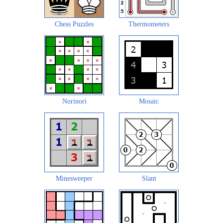
Chess Puzzles
Thermometers
Norinori
Mosaic
Minesweeper
Slant