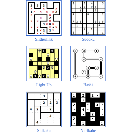
Slitherlink
Sudoku
Light Up
Hashi
Shikaku
Nurikabe